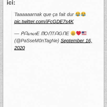
ici:
Taaaaaarnak que ça fait dur
pic.twitter.com/iFcGDE7s4K
— ᑭᗩᔕᔕE ᗰOᑎTᗩGᑎE
(@PaSseM0nTagNe)
September 16,
2020