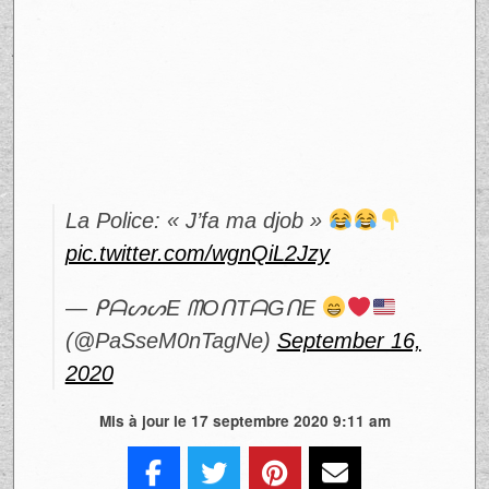
La Police: « J’fa ma djob »
pic.twitter.com/wgnQiL2Jzy
— ᑭᗩᔕᔕE ᗰOᑎTᗩGᑎE
(@PaSseM0nTagNe)
September 16,
2020
Mis à jour le 17 septembre 2020 9:11 am