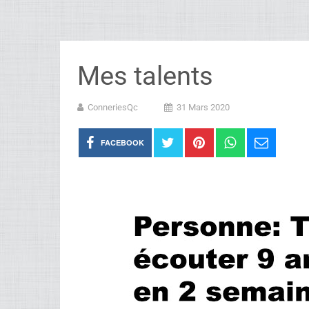
Mes talents
ConneriesQc
31 Mars 2020
FACEBOOK