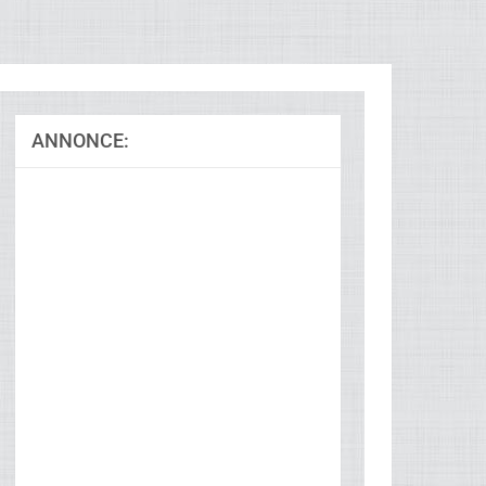
ANNONCE:
Ad