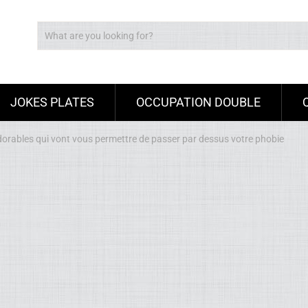
JOKES PLATES
OCCUPATION DOUBLE
dorables qui vont vous permettre de passer par dessus votre phobie
Ad