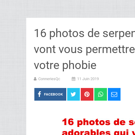
16 photos de serpen
vont vous permettre
votre phobie
ConneriesQc
11 Juin 2019
FACEBOOK