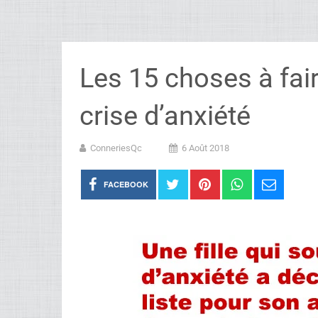
Les 15 choses à fair
crise d’anxiété
ConneriesQc
6 Août 2018
FACEBOOK