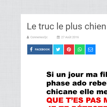
Le truc le plus chien 
ConneriesQc
27 Août 2016
FACEBOOK