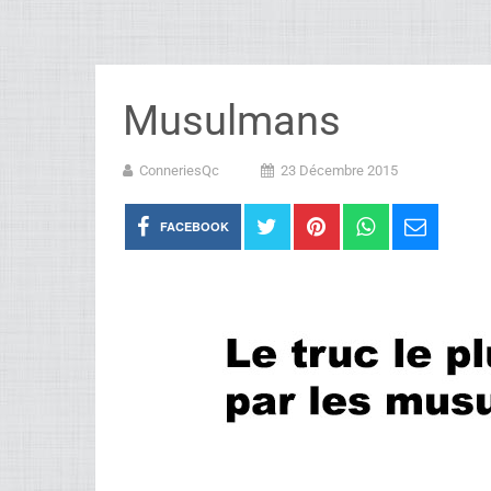
Musulmans
ConneriesQc
23 Décembre 2015
FACEBOOK