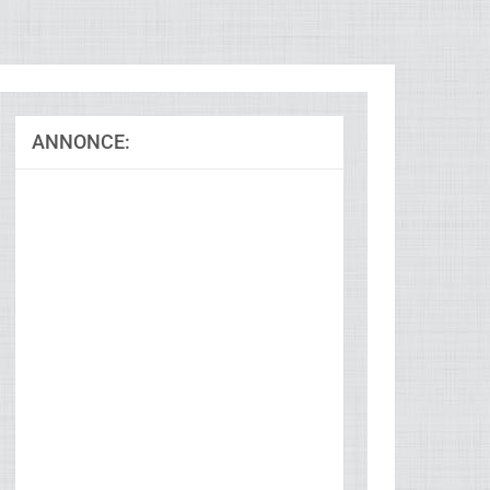
ANNONCE:
Ad