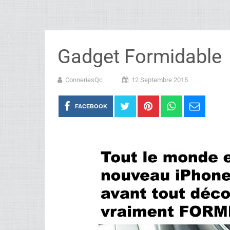
Gadget Formidable
ConneriesQc
12 Septembre 2015
FACEBOOK