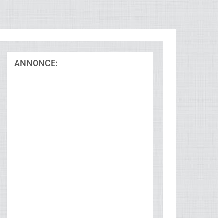
ANNONCE:
Ad