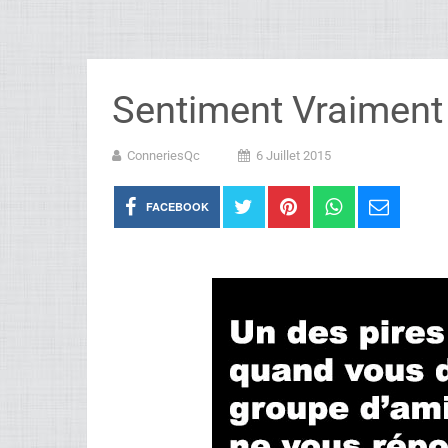
Sentiment Vraiment 
ConneriesQc
6 Juillet 2015
FACEBOOK