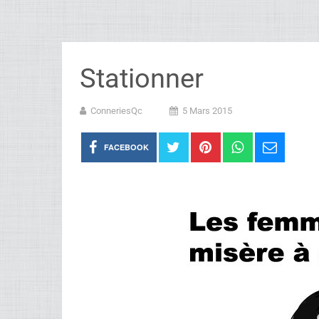
Stationner
ConneriesQc
5 Mars 2015
FACEBOOK