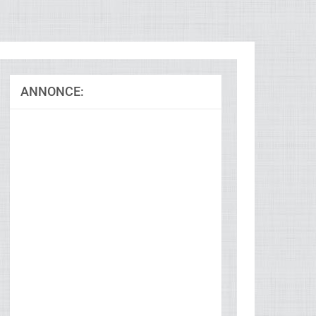
ANNONCE:
Ad