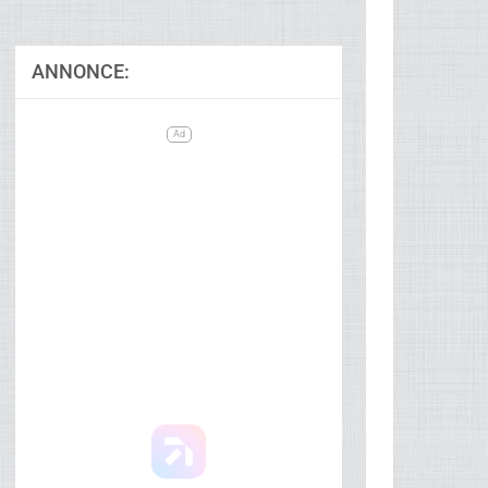
ANNONCE:
Ad