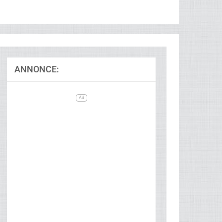
ANNONCE:
Ad