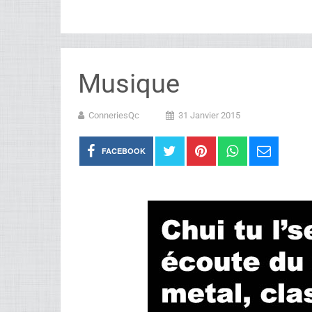
Musique
ConneriesQc
31 Janvier 2015
FACEBOOK