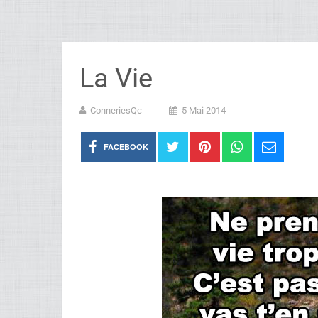
La Vie
ConneriesQc
5 Mai 2014
FACEBOOK