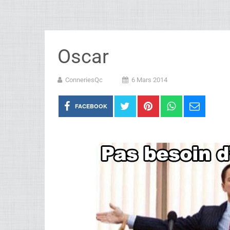
Oscar
ConneriesQc
6 Mars 2014
FACEBOOK