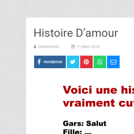
Histoire D’amour
ConneriesQc
11 Mars 2013
FACEBOOK