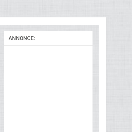
ANNONCE:
Ad