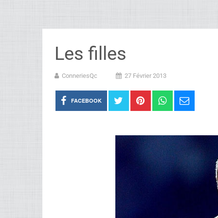
Les filles
ConneriesQc
27 Février 2013
FACEBOOK