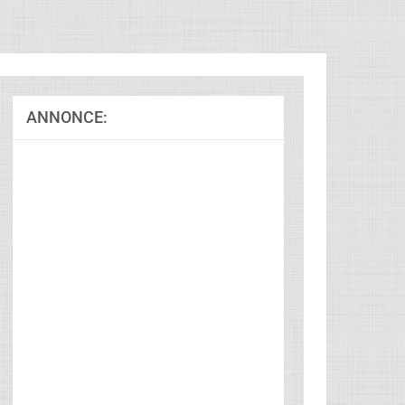
ANNONCE:
Ad