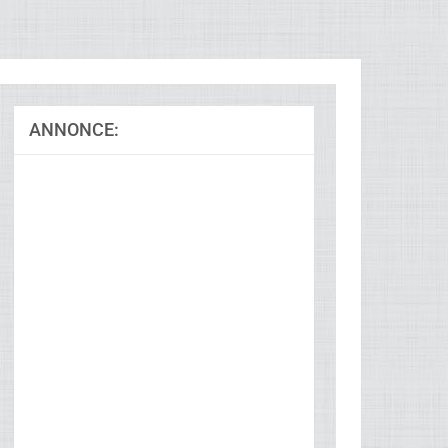
ANNONCE:
Ad