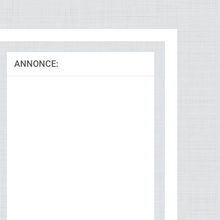
ANNONCE:
Ad