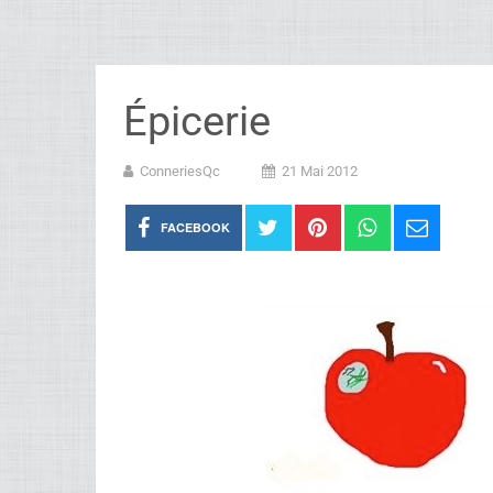
Épicerie
ConneriesQc
21 Mai 2012
FACEBOOK