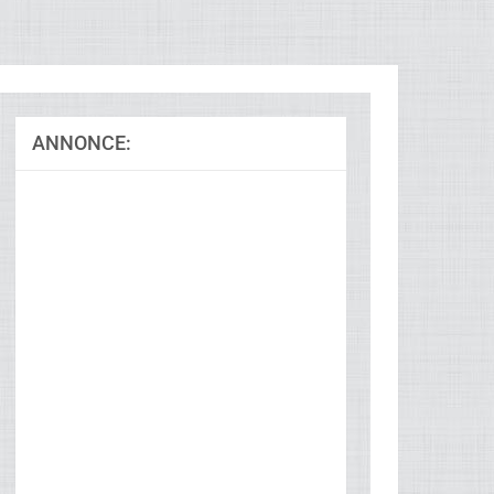
ANNONCE:
Ad