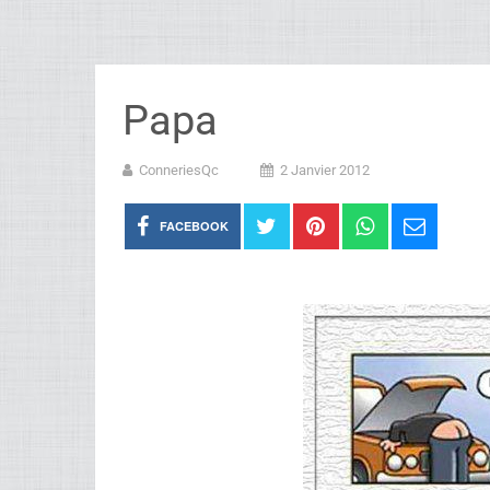
Papa
ConneriesQc
2 Janvier 2012
FACEBOOK